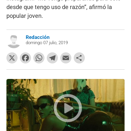
desde que tengo uso de razón”, afirmó la
popular joven.
Redacción
domingo 07 julio, 2019
X
F
W
T
E
C
a
h
el
m
o
c
at
e
ai
m
e
s
gr
l
p
b
A
a
ar
o
p
m
tir
o
p
k