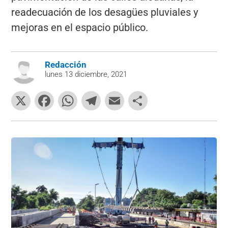
readecuación de los desagües pluviales y
mejoras en el espacio público.
Redacción
lunes 13 diciembre, 2021
X
F
W
T
E
C
a
h
el
m
o
c
at
e
ai
m
e
s
gr
l
p
b
A
a
ar
o
p
m
tir
o
p
k