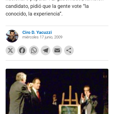
candidato, pidió que la gente vote “la
conocido, la experiencia”.
Ciro D. Yacuzzi
miércoles 17 junio, 2009
X
F
W
T
E
C
a
h
el
m
o
c
at
e
ai
m
e
s
gr
l
p
b
A
a
ar
o
p
m
tir
o
p
k