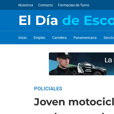
Nosotros
Contacto
Farmacias de Turno
El Día
de Esc
Inicio
Empleo
Cartelera
Panamericana
Secci
POLICIALES
Joven motocicli