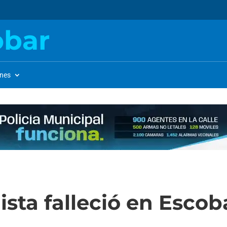
obar
ones
sta falleció en Escob