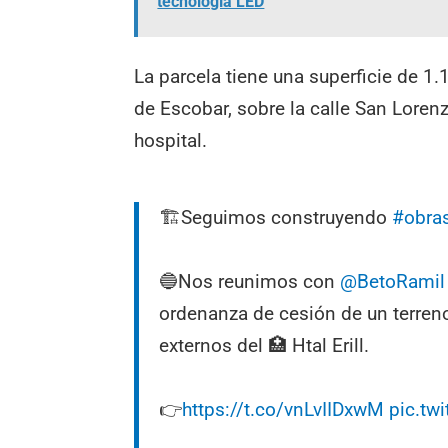
tecnología LED
La parcela tiene una superficie de 1
de Escobar, sobre la calle San Lorenz
hospital.
🏗Seguimos construyendo
#obra
🔵Nos reunimos con
@BetoRamil
ordenanza de cesión de un terreno
externos del 🏥 Htal Erill.
👉
https://t.co/vnLvIIDxwM
pic.tw