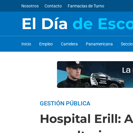
Nosotros
Contacto
Farmacias de Turno
El Día
de Esc
Inicio
Empleo
Cartelera
Panamericana
Secci
GESTIÓN PÚBLICA
Hospital Erill: