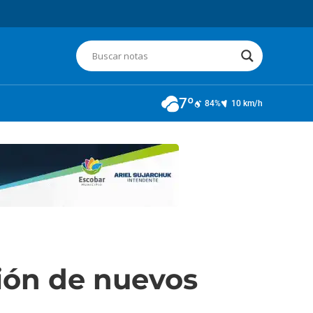
7º
84%
10 km/h
ción de nuevos