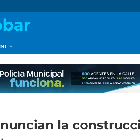
obar
ones
 Anuncian la construc