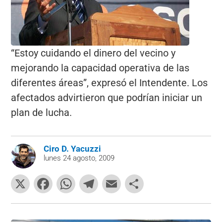
“Estoy cuidando el dinero del vecino y
mejorando la capacidad operativa de las
diferentes áreas”, expresó el Intendente. Los
afectados advirtieron que podrían iniciar un
plan de lucha.
Ciro D. Yacuzzi
lunes 24 agosto, 2009
X
F
W
T
E
C
a
h
el
m
o
c
at
e
ai
m