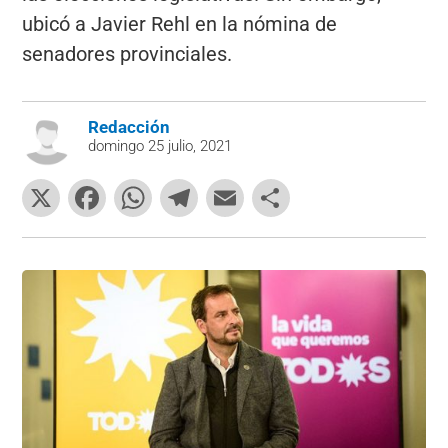
ubicó a Javier Rehl en la nómina de
senadores provinciales.
Redacción
domingo 25 julio, 2021
X
F
W
T
E
C
a
h
el
m
o
c
at
e
ai
m
e
s
gr
l
p
b
A
a
ar
o
p
m
tir
o
p
k