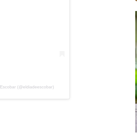
e Escobar (@eldiadeescobar)