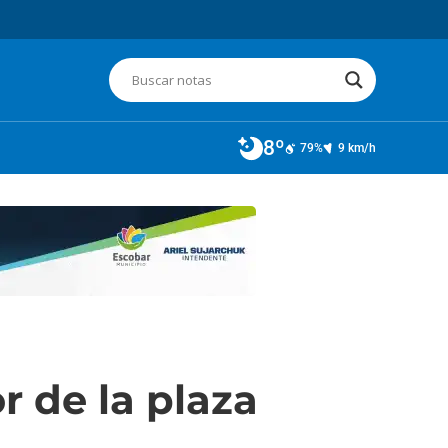
8º
79%
9 km/h
r de la plaza