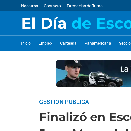
Nosotros
Contacto
Farmacias de Turno
El Día
de Esc
Inicio
Empleo
Cartelera
Panamericana
Secci
GESTIÓN PÚBLICA
Finalizó en Esc