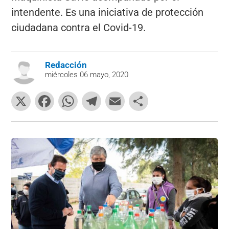
intendente. Es una iniciativa de protección
ciudadana contra el Covid-19.
Redacción
miércoles 06 mayo, 2020
X
F
W
T
E
C
a
h
el
m
o
c
at
e
ai
m
e
s
gr
l
p
b
A
a
ar
o
p
m
tir
o
p
k