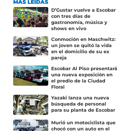
c
at
e
ai
m
MÁS LEÍDAS
e
s
gr
l
p
D’Gustar vuelve a Escobar
con tres días de
b
A
a
ar
gastronomía, música y
o
shows en vivo
p
m
tir
o
p
Conmoción en Maschwitz:
un joven se quitó la vida
k
en el domicilio de su ex
pareja
Escobar Al Piso presentará
una nueva exposición en
el predio de la Ciudad
Floral
Yazaki lanza una nueva
búsqueda de personal
para su planta de Escobar
Murió un motociclista que
chocó con un auto en el