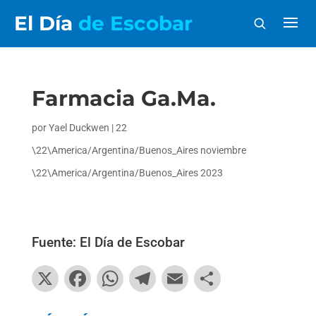
El Día
de Escobar
Farmacia Ga.Ma.
por
Yael Duckwen
|
22
\22\America/Argentina/Buenos_Aires noviembre
\22\America/Argentina/Buenos_Aires 2023
Fuente: El Día de Escobar
X
F
W
T
E
C
a
h
el
m
o