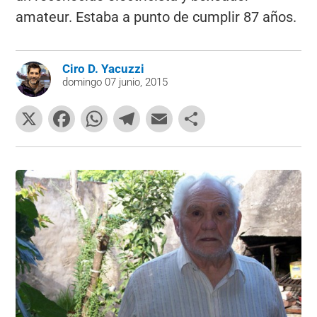
amateur. Estaba a punto de cumplir 87 años.
Ciro D. Yacuzzi
domingo 07 junio, 2015
X
F
W
T
E
C
a
h
el
m
o
c
at
e
ai
m
e
s
gr
l
p
b
A
a
ar
o
p
m
tir
o
p
k