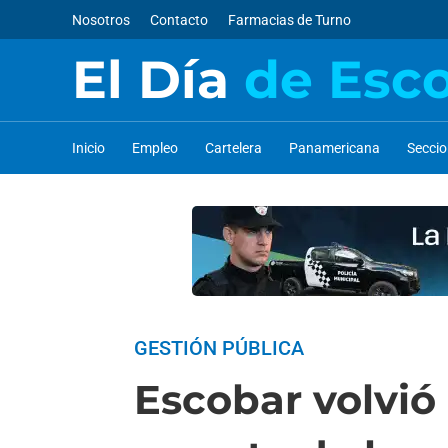
Nosotros
Contacto
Farmacias de Turno
El Día
de Esc
Inicio
Empleo
Cartelera
Panamericana
Secci
GESTIÓN PÚBLICA
Escobar volvió 