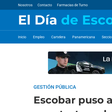
Nosotros
Contacto
Farmacias de Turno
El Día
de Esc
Inicio
Empleo
Cartelera
Panamericana
Secci
GESTIÓN PÚBLICA
Escobar puso a