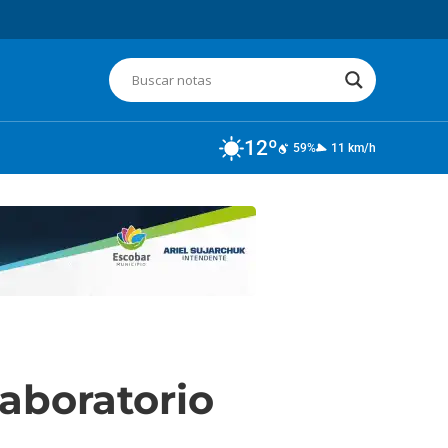
12º
59%
11 km/h
laboratorio