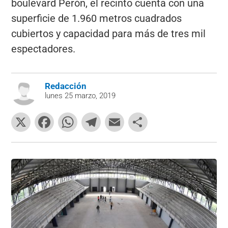
boulevard Perón, el recinto cuenta con una
superficie de 1.960 metros cuadrados
cubiertos y capacidad para más de tres mil
espectadores.
Redacción
lunes 25 marzo, 2019
X
F
W
T
E
C
a
h
el
m
o
c
at
e
ai
m
e
s
gr
l
p
b
A
a
ar
o
p
m
tir
o
p