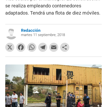
se realiza empleando contenedores
adaptados. Tendrá una flota de diez móviles.
Redacción
martes 11 septiembre, 2018
X
F
W
T
E
C
a
h
el
m
o
c
at
e
ai
m
e
s
gr
l
p
b
A
a
ar
o
p
m
tir
o
p
k