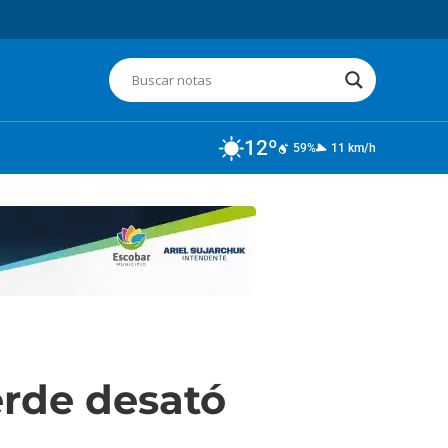
12º
59%
11 km/h
erde desató