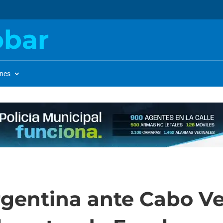
obar
ones
Argentina ante Cabo V