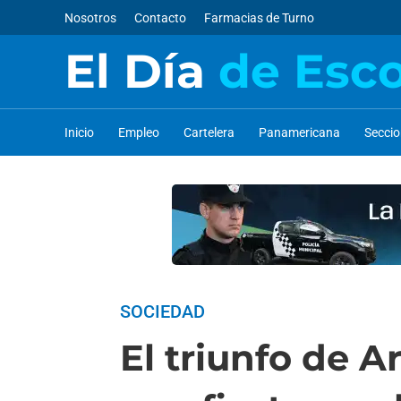
Nosotros
Contacto
Farmacias de Turno
El Día
de Esc
Inicio
Empleo
Cartelera
Panamericana
Secci
SOCIEDAD
El triunfo de 