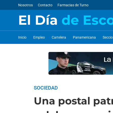
Nosotros
Contacto
Farmacias de Turno
El Día
de Esc
Inicio
Empleo
Cartelera
Panamericana
Secci
SOCIEDAD
Una postal patr