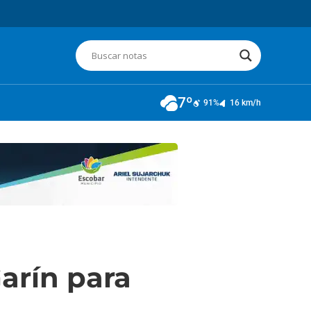
7º
91%
16 km/h
Garín para