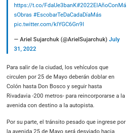
https://t.co/FdaUe3banK
#2022ElAñoConMá
sObras
#EscobarTeDaCadaDíaMás
pic.twitter.com/klYGC6Gn9I
— Ariel Sujarchuk (@ArielSujarchuk)
July
31, 2022
Para salir de la ciudad, los vehículos que
circulen por 25 de Mayo deberán doblar en
Colón hasta Don Bosco y seguir hasta
Rivadavia -200 metros- para reincorporarse a la
avenida con destino a la autopista.
Por su parte, el tránsito pesado que ingrese por
la avenida 25 de Mayo será desviado hacia