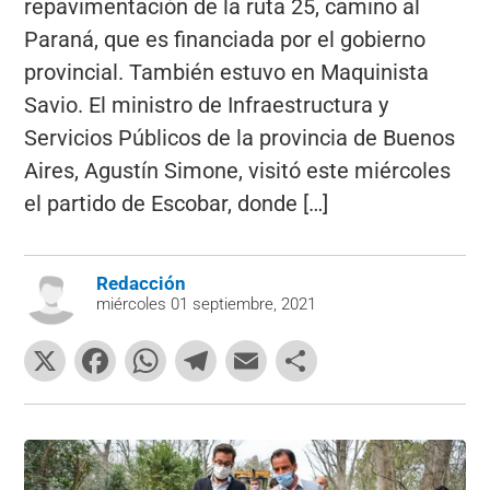
repavimentación de la ruta 25, camino al
Paraná, que es financiada por el gobierno
provincial. También estuvo en Maquinista
Savio. El ministro de Infraestructura y
Servicios Públicos de la provincia de Buenos
Aires, Agustín Simone, visitó este miércoles
el partido de Escobar, donde […]
Redacción
miércoles 01 septiembre, 2021
X
F
W
T
E
C
a
h
el
m
o
c
at
e
ai
m
e
s
gr
l
p