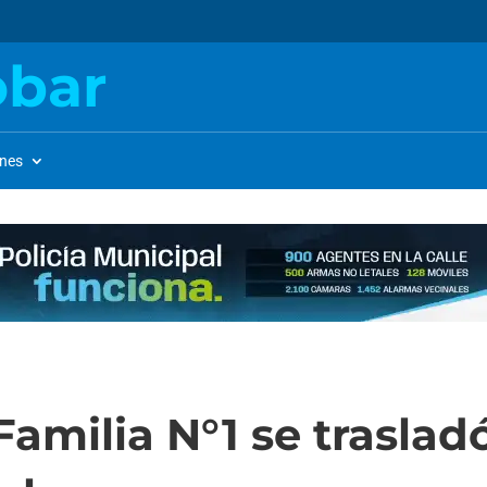
obar
ones
amilia N°1 se trasladó