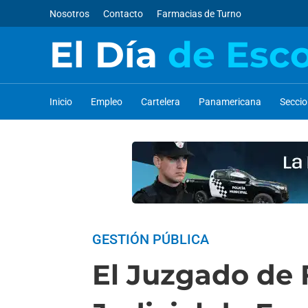
Nosotros
Contacto
Farmacias de Turno
El Día
de Esc
Inicio
Empleo
Cartelera
Panamericana
Secci
GESTIÓN PÚBLICA
El Juzgado de F