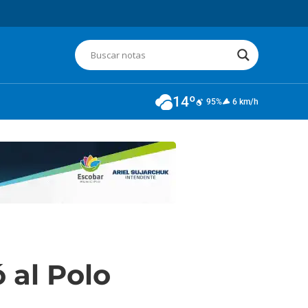
14º
95%
6 km/h
 al Polo