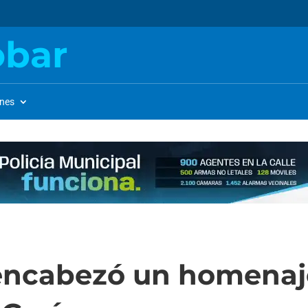
obar
ones
 encabezó un homenaj