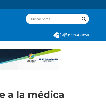
14º
95%
3 km/h
e a la médica