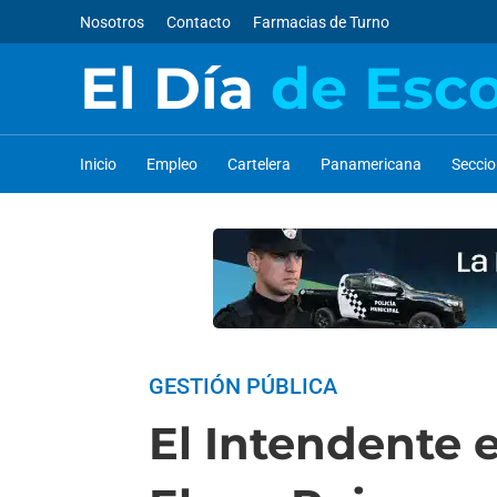
Nosotros
Contacto
Farmacias de Turno
El Día
de Esc
Inicio
Empleo
Cartelera
Panamericana
Secci
GESTIÓN PÚBLICA
El Intendente