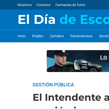
Nosotros
Contacto
Farmacias de Turno
El Día
de Esc
Inicio
Empleo
Cartelera
Panamericana
Secci
GESTIÓN PÚBLICA
El Intendente 