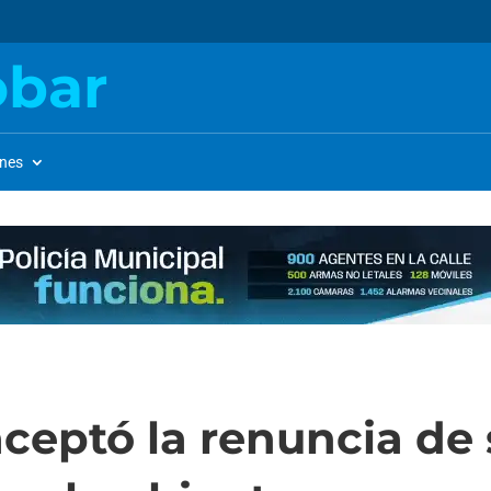
obar
ones
aceptó la renuncia de