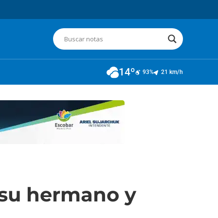
14º
93%
21 km/h
 su hermano y