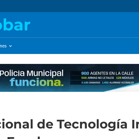
obar
ones
cional de Tecnología I