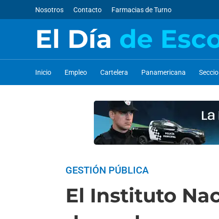
Nosotros
Contacto
Farmacias de Turno
El Día
de Esc
Inicio
Empleo
Cartelera
Panamericana
Secci
GESTIÓN PÚBLICA
El Instituto Na