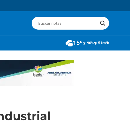
15º
90%
5 km/h
ndustrial