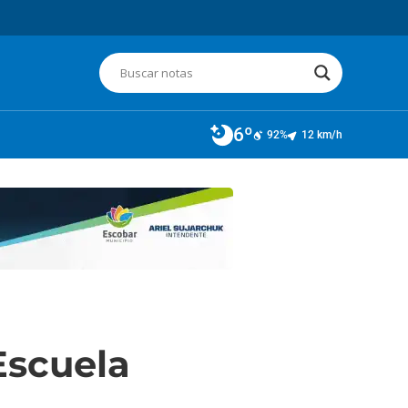
6º
92%
12 km/h
Escuela