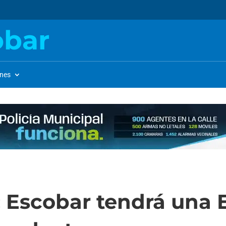
obar
ones
: Escobar tendrá una 