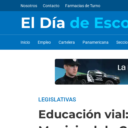
Nosotros
Contacto
Farmacias de Turno
El Día
de Esc
Inicio
Empleo
Cartelera
Panamericana
Secci
LEGISLATIVAS
Educación vial