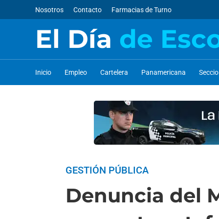
Nosotros
Contacto
Farmacias de Turno
El Día
de Esc
Inicio
Empleo
Cartelera
Panamericana
Secci
GESTIÓN PÚBLICA
Denuncia del M