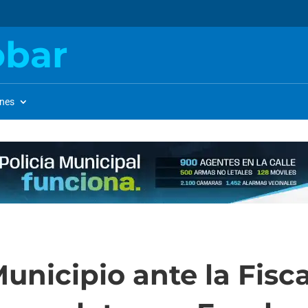
obar
ones
unicipio ante la Fisca