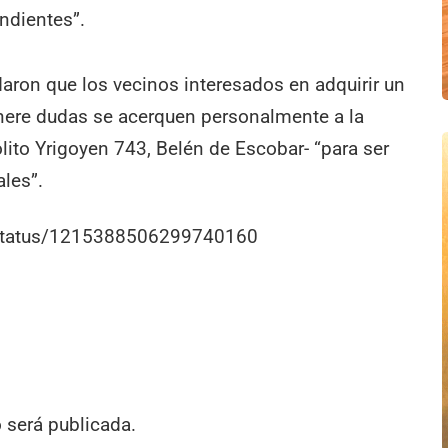
ondientes”.
ron que los vecinos interesados en adquirir un
enere dudas se acerquen personalmente a la
lito Yrigoyen 743, Belén de Escobar- “para ser
les”.
r/status/1215388506299740160
o será publicada.