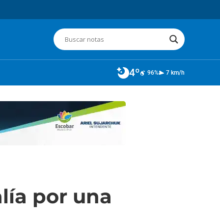
4º
96%
7 km/h
lía por una