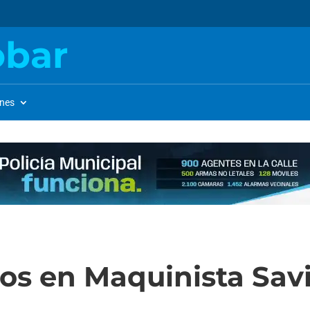
obar
ones
os en Maquinista Savi