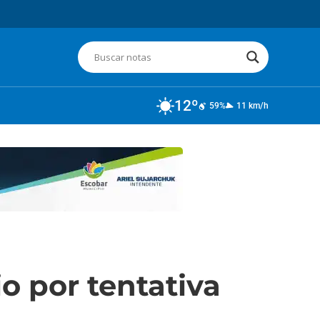
12º
59%
11 km/h
o por tentativa