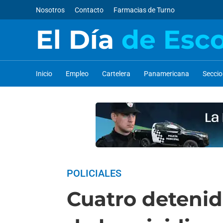
Nosotros
Contacto
Farmacias de Turno
El Día
de Esc
Inicio
Empleo
Cartelera
Panamericana
Secci
POLICIALES
Cuatro detenid