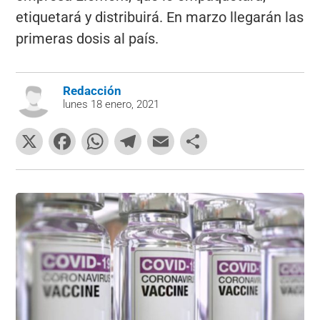
etiquetará y distribuirá. En marzo llegarán las
primeras dosis al país.
Redacción
lunes 18 enero, 2021
X
F
W
T
E
C
a
h
el
m
o
c
at
e
ai
m
e
s
gr
l
p
b
A
a
ar
o
p
m
tir
o
p
k