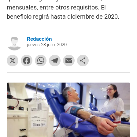
mensuales, entre otros requisitos. El
beneficio regirá hasta diciembre de 2020.
Redacción
jueves 23 julio, 2020
X
F
W
T
E
C
a
h
el
m
o
c
at
e
ai
m
e
s
gr
l
p
b
A
a
ar
o
p
m
tir
o
p
k