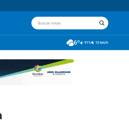
6º
91%
10 km/h
a