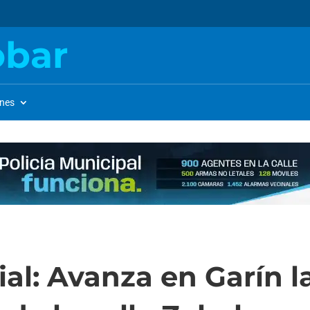
obar
ones
al: Avanza en Garín l