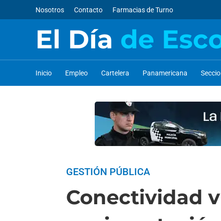
Nosotros
Contacto
Farmacias de Turno
El Día
de Esc
Inicio
Empleo
Cartelera
Panamericana
Secci
GESTIÓN PÚBLICA
Conectividad vi