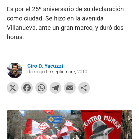
Es por el 25º aniversario de su declaración
como ciudad. Se hizo en la avenida
Villanueva, ante un gran marco, y duró dos
horas.
Ciro D. Yacuzzi
domingo 05 septiembre, 2010
X
F
W
T
E
C
a
h
el
m
o
c
at
e
ai
m
e
s
gr
l
p
b
A
a
ar
o
p
m
tir