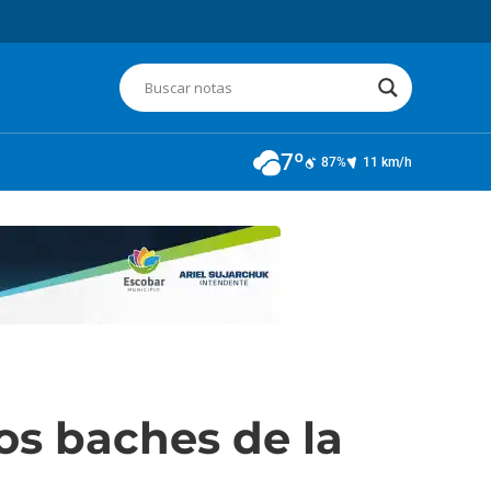
7º
87%
11 km/h
os baches de la