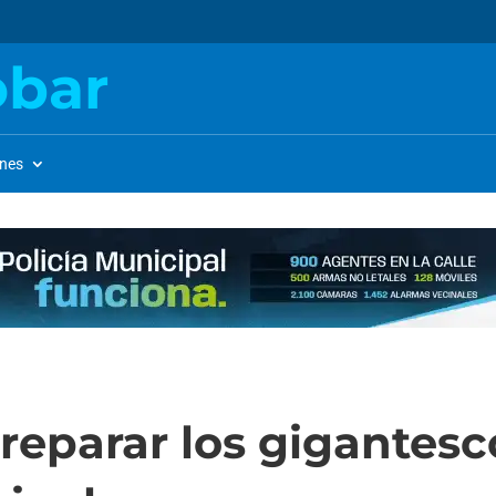
obar
ones
eparar los gigantesc