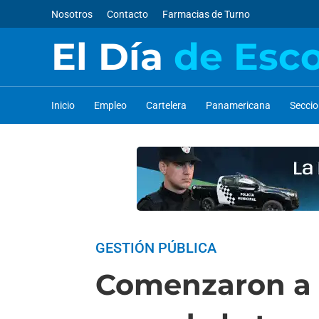
Nosotros
Contacto
Farmacias de Turno
El Día
de Esc
Inicio
Empleo
Cartelera
Panamericana
Secci
GESTIÓN PÚBLICA
Comenzaron a r