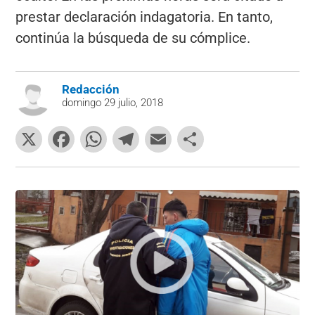
prestar declaración indagatoria. En tanto,
continúa la búsqueda de su cómplice.
Redacción
domingo 29 julio, 2018
X
F
W
T
E
C
a
h
el
m
o
c
at
e
ai
m
e
s
gr
l
p
b
A
a
ar
o
p
m
tir
o
p
k