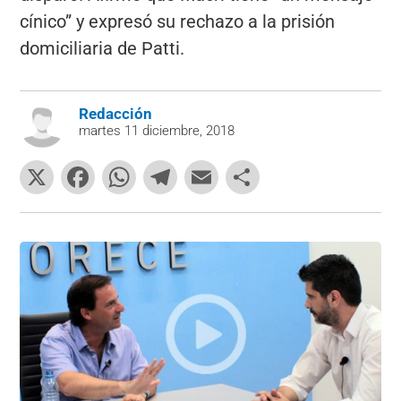
cínico” y expresó su rechazo a la prisión
domiciliaria de Patti.
Redacción
martes 11 diciembre, 2018
X
F
W
T
E
C
a
h
el
m
o
c
at
e
ai
m
e
s
gr
l
p
b
A
a
ar
o
p
m
tir
o
p
k