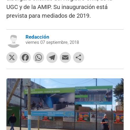
UGC y de la AMIP. Su inauguración está
prevista para mediados de 2019.
Redacción
viernes 07 septiembre, 2018
X
F
W
T
E
C
a
h
el
m
o
c
at
e
ai
m
e
s
gr
l
p
b
A
a
ar
o
p
m
tir
o
p
k