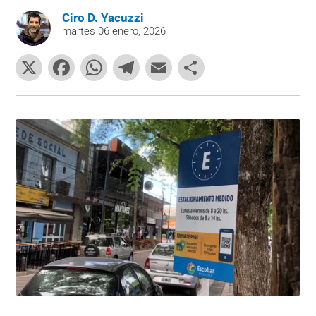
Ciro D. Yacuzzi
martes 06 enero, 2026
X
F
W
T
E
C
a
h
el
m
o
c
at
e
ai
m
e
s
gr
l
p
b
A
a
ar
o
p
m
tir
o
p
k