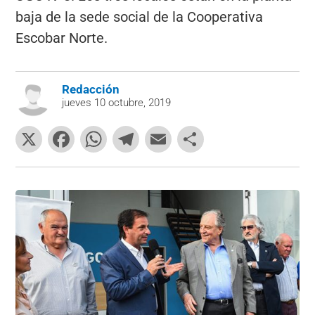
baja de la sede social de la Cooperativa
Escobar Norte.
Redacción
jueves 10 octubre, 2019
X
F
W
T
E
C
a
h
el
m
o
c
at
e
ai
m
e
s
gr
l
p
b
A
a
ar
o
p
m
tir
o
p
k