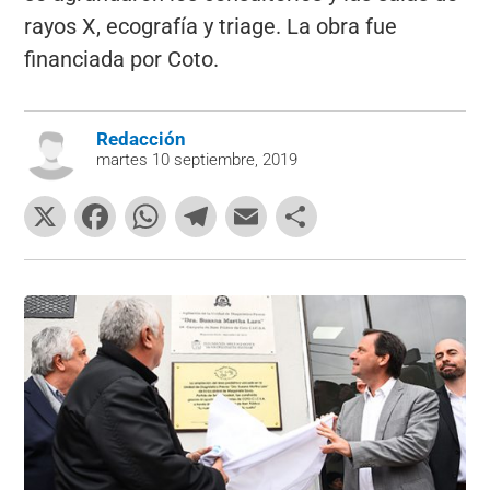
rayos X, ecografía y triage. La obra fue
financiada por Coto.
Redacción
martes 10 septiembre, 2019
X
F
W
T
E
C
a
h
el
m
o
c
at
e
ai
m
e
s
gr
l
p
b
A
a
ar
o
p
m
tir
o
p
k