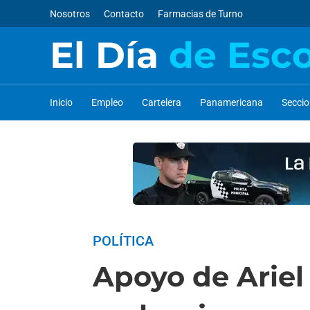
Nosotros
Contacto
Farmacias de Turno
El Día
de Esc
Inicio
Empleo
Cartelera
Panamericana
Secci
POLÍTICA
Apoyo de Ariel 