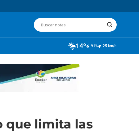
14º
91%
25 km/h
 que limita las