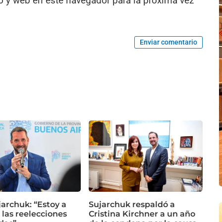
o y web en este navegador para la próxima vez
Enviar comentario
jarchuk: “Estoy a
Sujarchuk respaldó a
 las reelecciones
Cristina Kirchner a un año