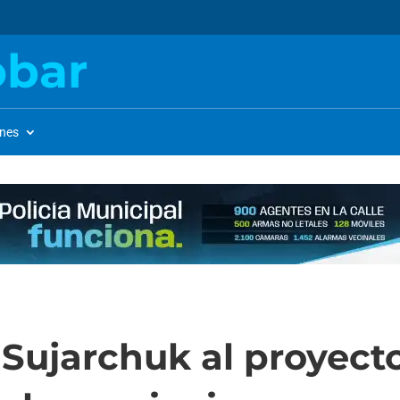
obar
ones
Sujarchuk al proyecto