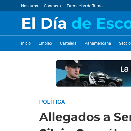
Nosotros
Contacto
Farmacias de Turno
El Día
de Esc
Inicio
Empleo
Cartelera
Panamericana
Secci
POLÍTICA
Allegados a Se