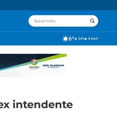
6º
64%
8 km/h
 ex intendente