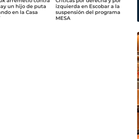
uk arremetió contra
Críticas por derecha y por
Hay un hijo de puta
izquierda en Escobar a la
ndo en la Casa
suspensión del programa
”
MESA