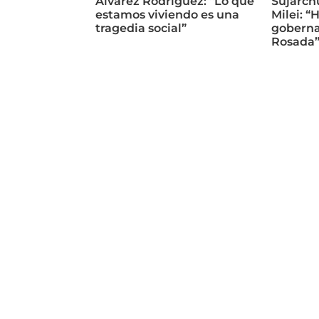
Álvarez Rodríguez: “Lo que
Sujarch
estamos viviendo es una
Milei: “
tragedia social”
goberna
Rosada