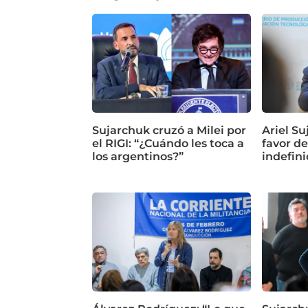
Sujarchuk cruzó a Milei por
Ariel Su
el RIGI: “¿Cuándo les toca a
favor de
los argentinos?”
indefini