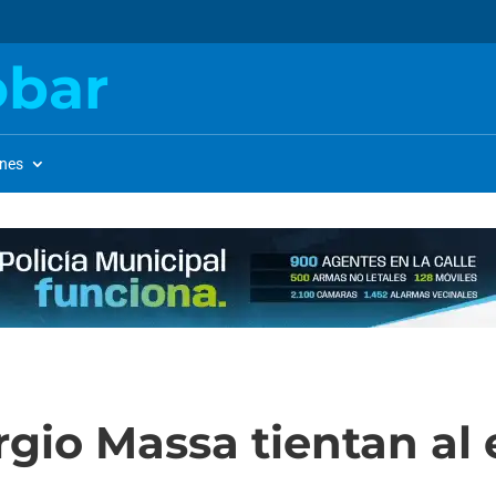
obar
ones
rgio Massa tientan al