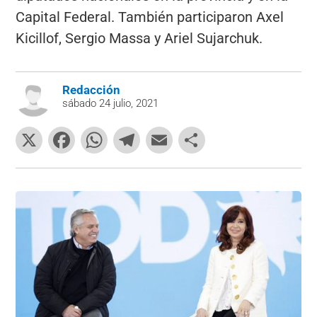
Capital Federal. También participaron Axel
Kicillof, Sergio Massa y Ariel Sujarchuk.
Redacción
sábado 24 julio, 2021
X
F
W
T
E
C
a
h
el
m
o
c
at
e
ai
m
e
s
gr
l
p
b
A
a
ar
o
p
m
tir
o
p
k