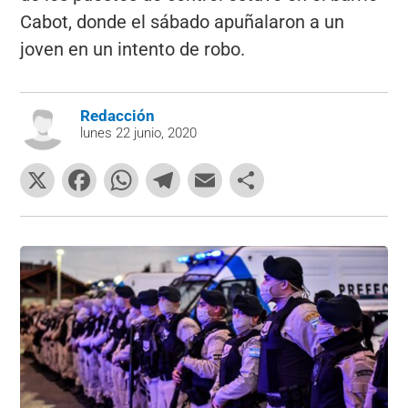
Cabot, donde el sábado apuñalaron a un
joven en un intento de robo.
Redacción
lunes 22 junio, 2020
X
F
W
T
E
C
a
h
el
m
o
c
at
e
ai
m
e
s
gr
l
p
b
A
a
ar
o
p
m
tir
o
p
k