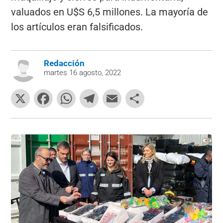
valuados en U$S 6,5 millones. La mayoría de
los artículos eran falsificados.
Redacción
martes 16 agosto, 2022
X
F
W
T
E
C
a
h
el
m
o
c
at
e
ai
m
e
s
gr
l
p
b
A
a
ar
o
p
m
tir
o
p
k