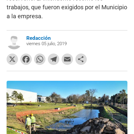
trabajos, que fueron exigidos por el Municipio
a la empresa.
Redacción
viernes 05 julio, 2019
X
F
W
T
E
C
a
h
el
m
o
c
at
e
ai
m
e
s
gr
l
p
b
A
a
ar
o
p
m
tir
o
p
k