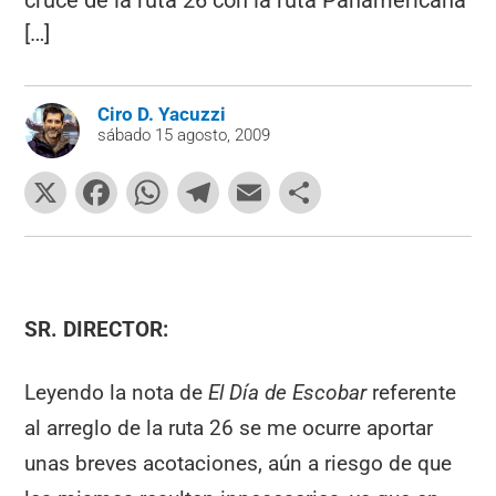
cruce de la ruta 26 con la ruta Panamericana
[…]
Ciro D. Yacuzzi
sábado 15 agosto, 2009
X
F
W
T
E
C
a
h
el
m
o
c
at
e
ai
m
e
s
gr
l
p
b
A
a
ar
SR. DIRECTOR:
o
p
m
tir
Leyendo la nota de
El Día de Escobar
referente
o
p
al arreglo de la ruta 26 se me ocurre aportar
k
unas breves acotaciones, aún a riesgo de que