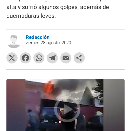
alta y sufrió algunos golpes, además de
quemaduras leves.
Redacción
viernes 28 agosto, 2020
X
F
W
T
E
C
a
h
el
m
o
c
at
e
ai
m
e
s
gr
l
p
b
A
a
ar
o
p
m
tir
o
p
k