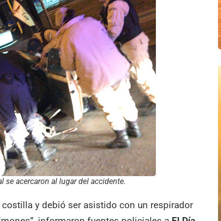
l se acercaron al lugar del accidente.
 costilla y debió ser asistido con un respirador
ulmones”, informaron fuentes policiales a
El Día