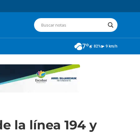
7º
82%
9 km/h
e la línea 194 y