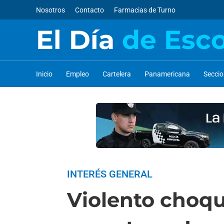
Nosotros
Contacto
Farmacias de Turno
El Día
de Esc
Inicio
Empleo
Cartelera
Panamericana
Secci
INTERÉS GENERAL
Violento choque