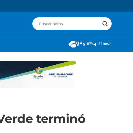
9º
87%
22 km/h
Verde terminó