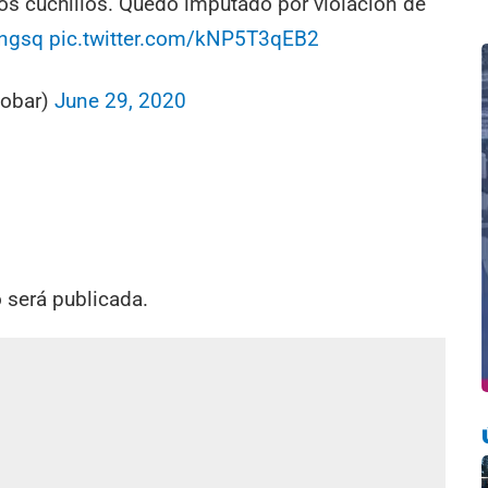
os cuchillos. Quedó imputado por violación de
ungsq
pic.twitter.com/kNP5T3qEB2
cobar)
June 29, 2020
o será publicada.