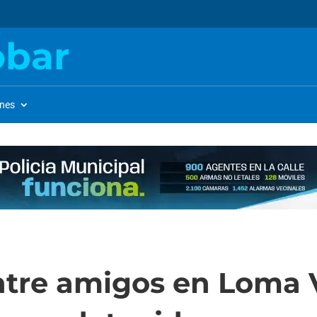
obar
ones
ntre amigos en Loma 