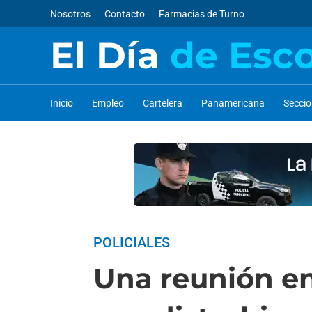
Nosotros
Contacto
Farmacias de Turno
El Día
de Esc
Inicio
Empleo
Cartelera
Panamericana
Secci
POLICIALES
Una reunión e