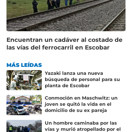
Encuentran un cadáver al costado de
las vías del ferrocarril en Escobar
MÁS LEÍDAS
Yazaki lanza una nueva
búsqueda de personal para su
planta de Escobar
Conmoción en Maschwitz: un
joven se quitó la vida en el
domicilio de su ex pareja
Un hombre caminaba por las
vías y murió atropellado por el