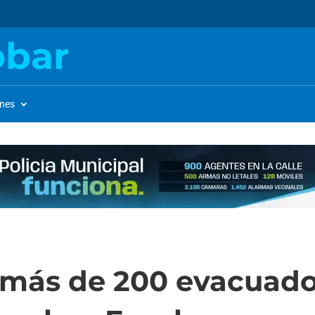
obar
ones
más de 200 evacuados