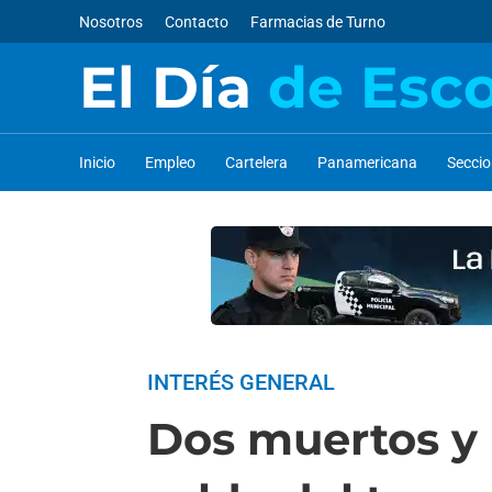
Nosotros
Contacto
Farmacias de Turno
El Día
de Esc
Inicio
Empleo
Cartelera
Panamericana
Secci
INTERÉS GENERAL
Dos muertos y 