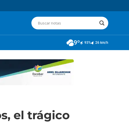
9º
93%
26 km/h
, el trágico