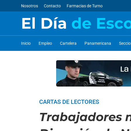
Nosotros
Contacto
Farmacias de Turno
El Día
de Esc
Inicio
Empleo
Cartelera
Panamericana
Secci
CARTAS DE LECTORES
Trabajadores m