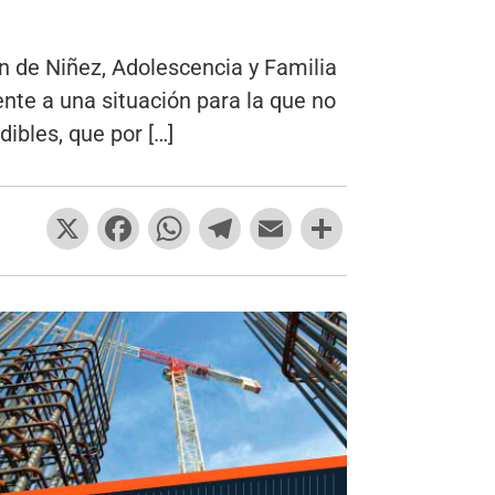
ón de Niñez, Adolescencia y Familia
nte a una situación para la que no
bles, que por […]
X
F
W
T
E
C
a
h
el
m
o
c
at
e
ai
m
e
s
gr
l
p
b
A
a
ar
o
p
m
tir
o
p
k