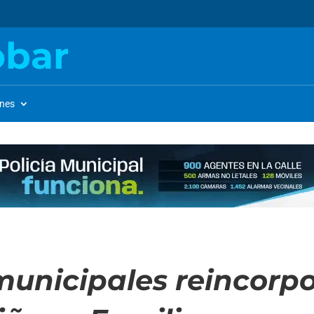
obar
ones
unicipales reincorpo